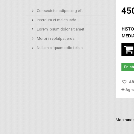
45
Consectetur adipiscing elit
Interdum et malesuada
HISTO
Lorem ipsum dolor sit amet
MEDIA.
Morbi in volutpat eros
Nullam aliquam odio tellus
En st
Aña
Agr
Mostrando 