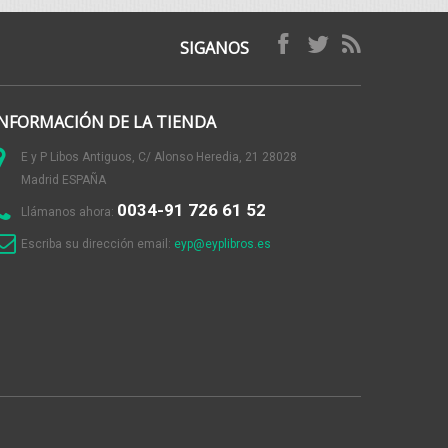
SIGANOS
INFORMACIÓN DE LA TIENDA
E y P Libos Antiguos, C/ Alonso Heredia, 21 28028
Madrid ESPAÑA
0034-91 726 61 52
Llámanos ahora:
Escriba su dirección email:
eyp@eyplibros.es