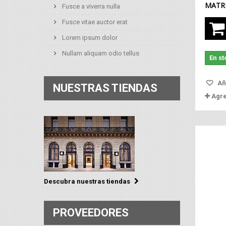
MATRI
Fusce a viverra nulla
Fusce vitae auctor erat
Lorem ipsum dolor
Nullam aliquam odio tellus
En st
Aña
NUESTRAS TIENDAS
Agr
Descubra nuestras tiendas
PROVEEDORES