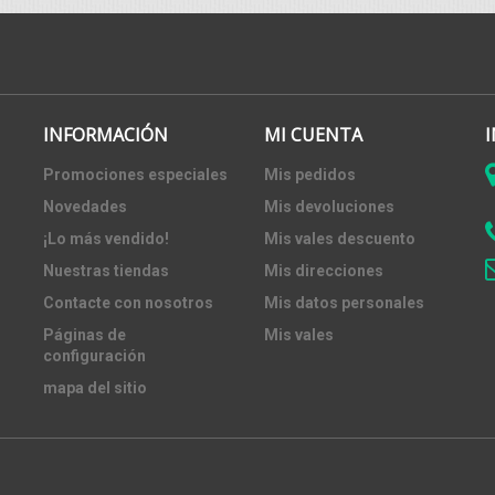
INFORMACIÓN
MI CUENTA
Promociones especiales
Mis pedidos
Novedades
Mis devoluciones
¡Lo más vendido!
Mis vales descuento
Nuestras tiendas
Mis direcciones
Contacte con nosotros
Mis datos personales
Páginas de
Mis vales
configuración
mapa del sitio