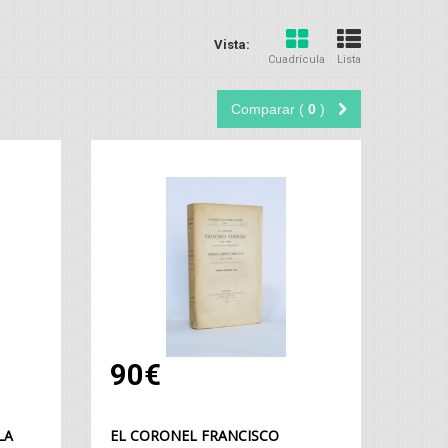
Vista:
Cuadrícula
Lista
Comparar (
0
)
90€
LA
EL CORONEL FRANCISCO