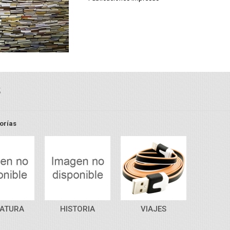
S
orías
Vista rápida
Vista rápida
RATURA
HISTORIA
VIAJES