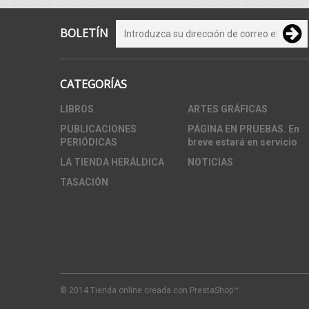
BOLETÍN
CATEGORÍAS
LIBROS
ARTES GRÁFICAS
PUBLICACIONES
PÁGINA EN PRUEBAS. En
PERIÓDICAS
breve estará en servicio
LA TIENDA HERÁLDICA
NOTICIAS
TASACIÓN
© 2014
Tienda online creada con PrestaShop™