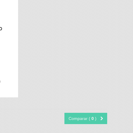
O
s
Comparar (
0
)