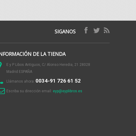
SIGANOS
INFORMACIÓN DE LA TIENDA
E y P Libos Antiguos, C/ Alonso Heredia, 21 28028
Madrid ESPAÑA
0034-91 726 61 52
Llámanos ahora:
Escriba su dirección email:
eyp@eyplibros.es