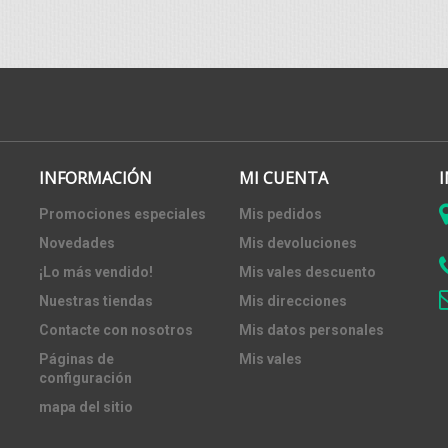
INFORMACIÓN
MI CUENTA
Promociones especiales
Mis pedidos
Novedades
Mis devoluciones
¡Lo más vendido!
Mis vales descuento
Nuestras tiendas
Mis direcciones
Contacte con nosotros
Mis datos personales
Páginas de
Mis vales
configuración
mapa del sitio