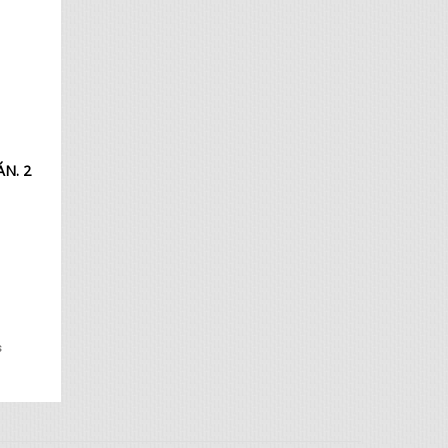
N. 2
s