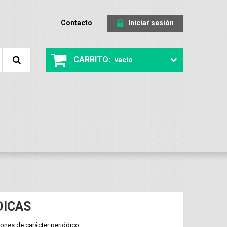
Contacto
Iniciar sesión
CARRITO:
vacío
DICAS
iones de carácter periódico